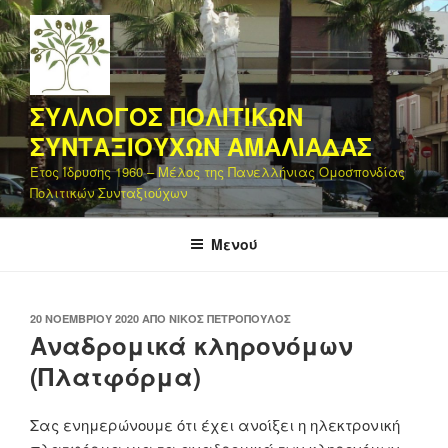
Μετάβαση
στο
περιεχόμενο
ΣΥΛΛΟΓΟΣ ΠΟΛΙΤΙΚΩΝ
ΣΥΝΤΑΞΙΟΥΧΩΝ ΑΜΑΛΙΑΔΑΣ
Έτος Ίδρυσης 1960 – Μέλος της Πανελλήνιας Ομοσπονδίας
Πολιτικών Συνταξιούχων
Μενού
ΔΗΜΟΣΙΕΎΤΗΚΕ
20 ΝΟΕΜΒΡΊΟΥ 2020
ΑΠΌ
ΝΊΚΟΣ ΠΕΤΡΌΠΟΥΛΟΣ
ΣΤΙΣ
Αναδρομικά κληρονόμων
(Πλατφόρμα)
Σας ενημερώνουμε ότι έχει ανοίξει η ηλεκτρονική