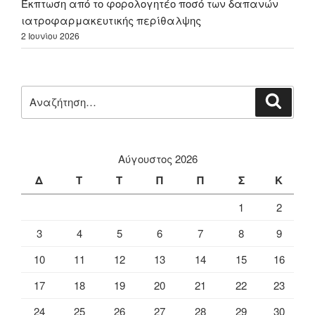
Έκπτωση από το φορολογητέο ποσό των δαπανών
ιατροφαρμακευτικής περίθαλψης
2 Ιουνίου 2026
Αναζήτηση
Αναζή
για:
Αύγουστος 2026
Δ
Τ
Τ
Π
Π
Σ
Κ
1
2
3
4
5
6
7
8
9
10
11
12
13
14
15
16
17
18
19
20
21
22
23
24
25
26
27
28
29
30