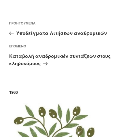
Πλοήγηση
Προηγούμενο
ΠΡΟΗΓΟΎΜΕΝΑ
άρθρων
άρθρο
Υποδείγματα Αιτήσεων αναδρομικών
Επόμενο
ΕΠΌΜΕΝΟ
άρθρο
Καταβολή αναδρομικών συντάξεων στους
κληρονόμους
1960