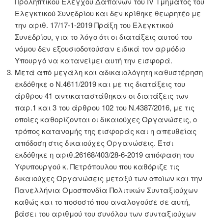
Προληπτικού Ελέγχου Δαπανών του IV Τμήματος του
Ελεγκτικού Συνεδρίου και δεν κρίθηκε θεωρητέο με
την αριθ. 17/17-1-2019 Πράξη του Ελεγκτικού
Συνεδρίου, για το λόγο ότι οι διατάξεις αυτού του
νόμου δεν εξουσιοδοτούσαν ειδικά τον αρμόδιο
Υπουργό να κατανείμει αυτή την εισφορά.
Μετά από μεγάλη και αδικαιολόγητη καθυστέρηση
εκδόθηκε ο Ν.4611/2019 και με τις διατάξεις του
άρθρου 41 αντικαταστάθηκαν οι διατάξεις των
παρ.1 και 3 του άρθρου 102 του Ν.4387/2016, με τις
οποίες καθορίζονται οι δικαιούχες Οργανώσεις, ο
τρόπος κατανομής της εισφοράς και η απευθείας
απόδοση στις δικαιούχες Οργανώσεις. Έτσι
εκδόθηκε η αριθ.26168/403/28-6-2019 απόφαση του
Υφυπουργού κ. Πετρόπουλου που καθόριζε τις
δικαιούχες Οργανώσεις μεταξύ των οποίων και την
Πανελλήνια Ομοσπονδία Πολιτικών Συνταξιούχων
καθώς και το ποσοστό που αναλογούσε σε αυτή,
βάσει του αριθμού του συνόλου των συνταξιούχων