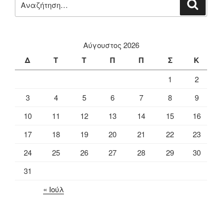
Αναζή
για:
Αύγουστος 2026
Δ
Τ
Τ
Π
Π
Σ
Κ
1
2
3
4
5
6
7
8
9
10
11
12
13
14
15
16
17
18
19
20
21
22
23
24
25
26
27
28
29
30
31
« Ιούλ