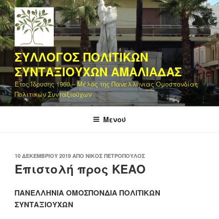
Μετάβαση
στο
περιεχόμενο
ΣΥΛΛΟΓΟΣ ΠΟΛΙΤΙΚΩΝ
ΣΥΝΤΑΞΙΟΥΧΩΝ ΑΜΑΛΙΑΔΑΣ
Έτος Ίδρυσης 1960 – Μέλος της Πανελλήνιας Ομοσπονδίας
Πολιτικών Συνταξιούχων
Μενού
ΔΗΜΟΣΙΕΎΤΗΚΕ
10 ΔΕΚΕΜΒΡΊΟΥ 2019
ΑΠΌ
ΝΊΚΟΣ ΠΕΤΡΌΠΟΥΛΟΣ
ΣΤΙΣ
Επιστολή προς ΚΕΑΟ
ΠΑΝΕΛΛΗΝΙΑ ΟΜΟΣΠΟΝΔΙΑ
ΠΟΛΙΤΙΚΩΝ
ΣΥΝΤΑΞΙΟΥΧΩΝ