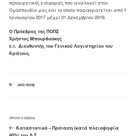
προαιρετικής εισφοράς που αναλογεί στην
Ομοσπονδία μας και το οποίο παρακρατείται από 1
Ιανουαρίου 2017 μέχρι 31 Δεκεμβρίου 2019.
Ο Πρόεδρος της ΠΟΠΣ
Χρήστος Μπουρδούκης
ε.τ. Διευθυντής του Γενικού Λογιστηρίου του
Κράτους
ΚΑΤΗΓΟΡΊΕΣ
ΑΠΌ ΠΟΠΣ
Πλοήγηση
Προηγούμενο
ΠΡΟΗΓΟΎΜΕΝΑ
άρθρων
άρθρο
Καταστατικό – Πρόταση (κατά πλειοψηφία
80%) του Δ.Σ.