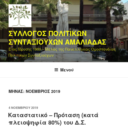
Μετάβαση
στο
περιεχόμενο
ΣΥΛΛΟΓΟΣ ΠΟΛΙΤΙΚΩΝ
ΣΥΝΤΑΞΙΟΥΧΩΝ ΑΜΑΛΙΑΔΑΣ
Έτος Ίδρυσης 1960 – Μέλος της Πανελλήνιας Ομοσπονδίας
Πολιτικών Συνταξιούχων
Μενού
ΜΉΝΑΣ:
ΝΟΈΜΒΡΙΟΣ 2019
ΔΗΜΟΣΙΕΎΤΗΚΕ
4 ΝΟΕΜΒΡΊΟΥ 2019
ΣΤΙΣ
Καταστατικό – Πρόταση (κατά
πλειοψηφία 80%) του Δ.Σ.