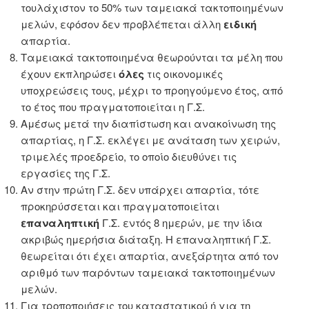
τουλάχιστον το 50% των ταμειακά τακτοποιημένων
μελών, εφόσον δεν προβλέπεται άλλη
ειδική
απαρτία.
Ταμειακά τακτοποιημένα θεωρούνται τα μέλη που
έχουν εκπληρώσει
όλες
τις οικονομικές
υποχρεώσεις τους, μέχρι το προηγούμενο έτος, από
το έτος που πραγματοποιείται η Γ.Σ.
Αμέσως μετά την διαπίστωση και ανακοίνωση της
απαρτίας, η Γ.Σ. εκλέγει με ανάταση των χειρών,
τριμελές προεδρείο, το οποίο διευθύνει τις
εργασίες της Γ.Σ.
Αν στην πρώτη Γ.Σ. δεν υπάρχει απαρτία, τότε
προκηρύσσεται και πραγματοποιείται
επαναληπτική
Γ.Σ. εντός 8 ημερών, με την ίδια
ακριβώς ημερήσια διάταξη. Η επαναληπτική Γ.Σ.
θεωρείται ότι έχει απαρτία, ανεξάρτητα από τον
αριθμό των παρόντων ταμειακά τακτοποιημένων
μελών.
Για τροποποιήσεις του καταστατικού ή για τη