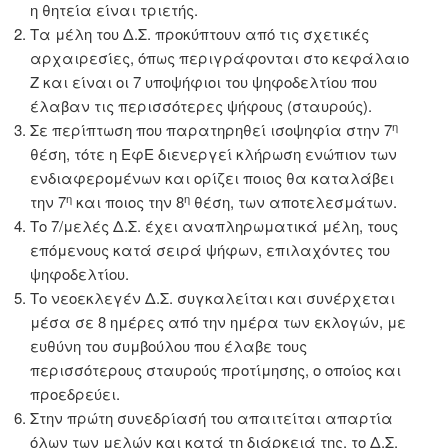
η θητεία είναι τριετής.
Τα μέλη του Δ.Σ. προκύπτουν από τις σχετικές
αρχαιρεσίες, όπως περιγράφονται στο κεφάλαιο
Ζ και είναι οι 7 υποψήφιοι του ψηφοδελτίου που
έλαβαν τις περισσότερες ψήφους (σταυρούς).
η
Σε περίπτωση που παρατηρηθεί ισοψηφία στην 7
θέση, τότε η ΕφΕ διενεργεί κλήρωση ενώπιον των
ενδιαφερομένων και ορίζει ποιος θα καταλάβει
η
η
την 7
και ποιος την 8
θέση, των αποτελεσμάτων.
Το 7/μελές Δ.Σ. έχει αναπληρωματικά μέλη, τους
επόμενους κατά σειρά ψήφων, επιλαχόντες του
ψηφοδελτίου.
Το νεοεκλεγέν Δ.Σ. συγκαλείται και συνέρχεται
μέσα σε 8 ημέρες από την ημέρα των εκλογών, με
ευθύνη του συμβούλου που έλαβε τους
περισσότερους σταυρούς προτίμησης, ο οποίος και
προεδρεύει.
Στην πρώτη συνεδρίασή του απαιτείται απαρτία
όλων των μελών και κατά τη διάρκειά της, το Δ.Σ.