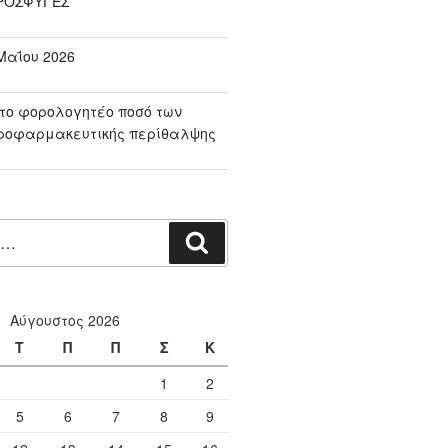
ΠΡΟΣΦΥΓΕΣ
αΐου 2026
το φορολογητέο ποσό των
ροφαρμακευτικής περίθαλψης
Αναζήτηση
Αύγουστος 2026
Τ
Π
Π
Σ
Κ
1
2
5
6
7
8
9