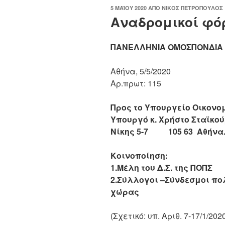
ΔΗΜΟΣΙΕΎΤΗΚΕ
5 ΜΑΪ́ΟΥ 2020
ΑΠΌ
ΝΊΚΟΣ ΠΕΤΡΌΠΟΥΛΟΣ
ΣΤΙΣ
Αναδρομικοί φό
ΠΑΝΕΛΛΗΝΙΑ ΟΜΟΣΠΟΝΔΙΑ
Αθήνα, 5/5/2020
Αρ.πρωτ: 115
Προς το Υπουργείο Οικονο
Υπουργό κ. Χρήστο Σταϊκο
Νίκης 5-7
105 63 Αθήνα
Κοινοποίηση:
1.Μέλη του Δ.Σ. της ΠΟΠΣ
2.Σύλλογοι –Σύνδεσμοι πο
χώρας
(Σχετικό: υπ. Αριθ. 7-17/1/2