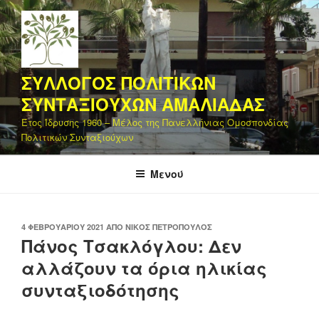
Μετάβαση
στο
περιεχόμενο
ΣΥΛΛΟΓΟΣ ΠΟΛΙΤΙΚΩΝ
ΣΥΝΤΑΞΙΟΥΧΩΝ ΑΜΑΛΙΑΔΑΣ
Έτος Ίδρυσης 1960 – Μέλος της Πανελλήνιας Ομοσπονδίας
Πολιτικών Συνταξιούχων
Μενού
ΔΗΜΟΣΙΕΎΤΗΚΕ
4 ΦΕΒΡΟΥΑΡΊΟΥ 2021
ΑΠΌ
ΝΊΚΟΣ ΠΕΤΡΌΠΟΥΛΟΣ
ΣΤΙΣ
Πάνος Τσακλόγλου: Δεν
αλλάζουν τα όρια ηλικίας
συνταξιοδότησης