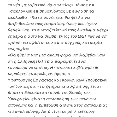
το νέο -μεταβατικό- όριο ηλικίας
», τόνισε ο κ.
Τσακλόγλου επισημαίνοντας με έμφαση τα
ακόλουθα: «
Κατά συνέπεια, θα ήθελα να
διαβεβαιώσω τους ασφαλισμένους που έχουν
θεμελιώσει το συνταξιοδοτικό τους δικαίωμα μέχρι
σήμερα ή αυτό θα συμβεί εντός του 2021 πως δε θα
πρέπει να υφίσταται καμία σύγχυση και καμία
ανησυχία
».
«
Θα ήθελα για μια ακόμη φορά να διαβεβαιώσω
ότι η Ελληνική Πολιτεία παραμένει ένα
ευνομούμενο κράτος. Η παρούσα κυβέρνηση δε
νομοθετεί εν κενώ
», ανέφερε ο
Υφυπουργός Εργασίας και Κοινωνικών Υποθέσεων
τονίζοντας ότι: «
Τα ζητήματα ασφάλισης είναι
θέματα δύσκολα και σύνθετα. Σκοπός του
Υπουργείου είναι η απλοποίηση των κανόνων
απονομής και η εμπέδωση αισθήματος ασφάλειας
κι εμπιστοσύνης. Αυτό γίνεται
με σταθερούς