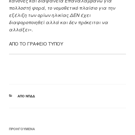
κανόνες και διαφάνεια Επαναλαμβάνω για
πολλοστή φορά, το νομοθετικό
πλαίσιο για την
εξέλιξη των ορίων ηλικίας ΔΕΝ έχει
διαφοροποιηθεί αλλά και δεν
πρόκειται να
αλλάξει
».
ΑΠΟ ΤΟ ΓΡΑΦΕΙΟ ΤΥΠΟΥ
ΚΑΤΗΓΟΡΊΕΣ
ΑΠΌ ΝΠΔΔ
Πλοήγηση
Προηγούμενο
ΠΡΟΗΓΟΎΜΕΝΑ
άρθρων