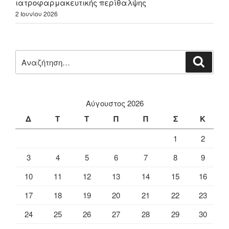
ιατροφαρμακευτικής περίθαλψης
2 Ιουνίου 2026
Αναζήτηση
Αναζή
για:
Αύγουστος 2026
Δ
Τ
Τ
Π
Π
Σ
Κ
1
2
3
4
5
6
7
8
9
10
11
12
13
14
15
16
17
18
19
20
21
22
23
24
25
26
27
28
29
30