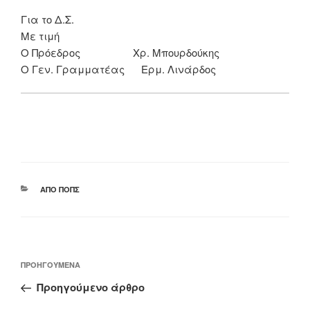
Για το Δ.Σ.
Με τιμή
Ο Πρόεδρος
Χρ. Μπουρδούκης
Ο Γεν. Γραμματέας
Ερμ. Λινάρδος
ΚΑΤΗΓΟΡΊΕΣ
ΑΠΌ ΠΟΠΣ
Πλοήγηση
Προηγούμενο
ΠΡΟΗΓΟΎΜΕΝΑ
άρθρων
άρθρο
Προηγούμενο άρθρο