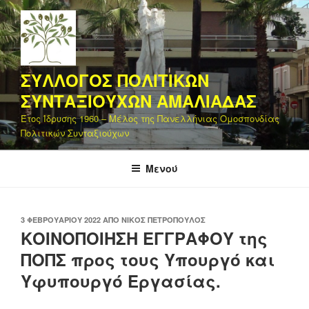
Μετάβαση
στο
περιεχόμενο
ΣΥΛΛΟΓΟΣ ΠΟΛΙΤΙΚΩΝ
ΣΥΝΤΑΞΙΟΥΧΩΝ ΑΜΑΛΙΑΔΑΣ
Έτος Ίδρυσης 1960 – Μέλος της Πανελλήνιας Ομοσπονδίας
Πολιτικών Συνταξιούχων
Μενού
ΔΗΜΟΣΙΕΎΤΗΚΕ
3 ΦΕΒΡΟΥΑΡΊΟΥ 2022
ΑΠΌ
ΝΊΚΟΣ ΠΕΤΡΌΠΟΥΛΟΣ
ΣΤΙΣ
ΚΟΙΝΟΠΟΙΗΣΗ ΕΓΓΡΑΦΟΥ της
ΠΟΠΣ προς τους Υπουργό και
Υφυπουργό Εργασίας.