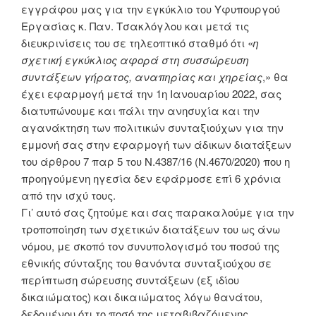
εγγράφου μας για την εγκύκλιο του
Υφυπουργού
Εργασίας κ. Παν. Τσακλόγλου και μετά τις
διευκρινίσεις του σε τηλεοπτικό
σταθμό ότι «
η
σχετική εγκύκλιος αφορά στη συσσώρευση
συντάξεων γήρατος, αναπηρίας
και χηρείας
,» θα
έχει εφαρμογή μετά
την 1
η
Ιανουαρίου 2022, σας
διατυπώνουμε και πάλι
την ανησυχία και την
αγανάκτηση των πολιτικών συνταξιούχων για την
εμμονή σας στην
εφαρμογή των άδικων διατάξεων
του άρθρου
7 παρ 5 του Ν.4387/16 (Ν.4670/2020) που η
προηγούμενη ηγεσία δεν εφάρμοσε επί 6 χρόνια
από την ισχύ τους.
Γι’ αυτό σας ζητούμε και σας παρακαλούμε για την
τροποποίηση
των σχετικών διατάξεων
του ως άνω
νόμου, με σκοπό τον συνυπολογισμό του ποσού της
εθνικής σύνταξης του
θανόντα συνταξιούχου σε
περίπτωση σώρευσης συντάξεων (εξ ιδίου
δικαιώματος) και
δικαιώματος λόγω θανάτου
,
δεδομένου ότι το ποσό της μεταβιβαζόμενης