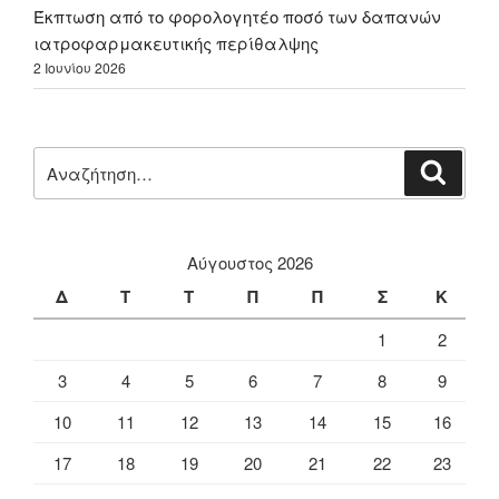
Έκπτωση από το φορολογητέο ποσό των δαπανών
ιατροφαρμακευτικής περίθαλψης
2 Ιουνίου 2026
Αναζήτηση
Αναζή
για:
Αύγουστος 2026
Δ
Τ
Τ
Π
Π
Σ
Κ
1
2
3
4
5
6
7
8
9
10
11
12
13
14
15
16
17
18
19
20
21
22
23