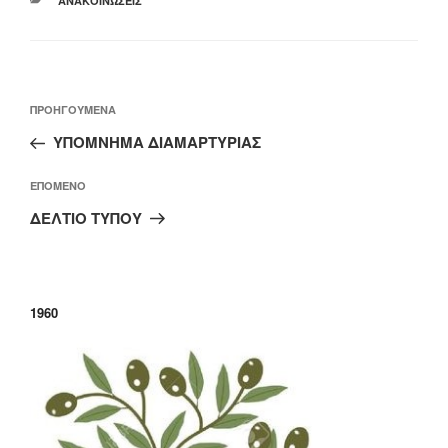
ΑΝΑΚΟΙΝΏΣΕΙΣ
Πλοήγηση
Προηγούμενο
ΠΡΟΗΓΟΎΜΕΝΑ
άρθρων
άρθρο
ΥΠΟΜΝΗΜΑ ΔΙΑΜΑΡΤΥΡΙΑΣ
Επόμενο
ΕΠΌΜΕΝΟ
άρθρο
ΔΕΛΤΙΟ ΤΥΠΟΥ
1960