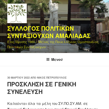
Μετάβαση
στο
περιεχόμενο
ΣΥΛΛΟΓΟΣ ΠΟΛΙΤΙΚΩΝ
ΣΥΝΤΑΞΙΟΥΧΩΝ ΑΜΑΛΙΑΔΑΣ
Έτος Ίδρυσης 1960 – Μέλος της Πανελλήνιας Ομοσπονδίας
Πολιτικών Συνταξιούχων
Μενού
ΔΗΜΟΣΙΕΎΤΗΚΕ
30 ΜΑΡΤΊΟΥ 2022
ΑΠΌ
ΝΊΚΟΣ ΠΕΤΡΌΠΟΥΛΟΣ
ΣΤΙΣ
ΠΡΟΣΚΛΗΣΗ ΣΕ ΓΕΝΙΚΗ
ΣΥΝΕΛΕΥΣΗ
Καλούνται όλα τα μέλη του ΣΥ.ΠΟ.ΣΥ.ΑΜ. σε