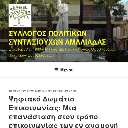
Μετάβαση
στο
περιεχόμενο
ΣΥΛΛΟΓΟΣ ΠΟΛΙΤΙΚΩΝ
ΣΥΝΤΑΞΙΟΥΧΩΝ ΑΜΑΛΙΑΔΑΣ
Έτος Ίδρυσης 1960 – Μέλος της Πανελλήνιας Ομοσπονδίας
Πολιτικών Συνταξιούχων
Μενού
ΔΗΜΟΣΙΕΎΤΗΚΕ
18 ΙΟΥΛΊΟΥ 2022
ΑΠΌ
ΝΊΚΟΣ ΠΕΤΡΌΠΟΥΛΟΣ
ΣΤΙΣ
Ψηφιακό Δωμάτιο
Επικοινωνίας: Μια
επανάσταση στον τρόπο
επικοινωνίας των εν αναμονή