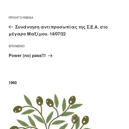
Πλοήγηση
Προηγούμενο
ΠΡΟΗΓΟΎΜΕΝΑ
άρθρων
άρθρο
Συνάντηση αντιπροσωπίας της Σ.Ε.Α. στο
μέγαρο Μαξίμου. 14/07/22
Επόμενο
ΕΠΌΜΕΝΟ
άρθρο
Power (no) pass!!!
1960