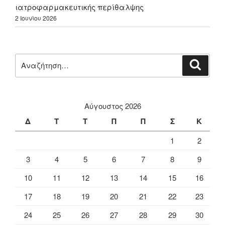
ιατροφαρμακευτικής περίθαλψης
2 Ιουνίου 2026
Αναζήτηση
Αναζή
για:
Αύγουστος 2026
Δ
Τ
Τ
Π
Π
Σ
Κ
1
2
3
4
5
6
7
8
9
10
11
12
13
14
15
16
17
18
19
20
21
22
23
24
25
26
27
28
29
30