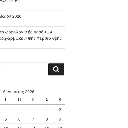
ΠΡΟΣΦΥΓΕΣ
αΐου 2026
το φορολογητέο ποσό των
ροφαρμακευτικής περίθαλψης
Αναζήτηση
Αύγουστος 2026
Τ
Π
Π
Σ
Κ
1
2
5
6
7
8
9