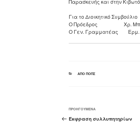
Παρασκευής και στην Κιβωτό
Για το Διοικητικό Συμβούλιο
Ο Πρόεδρος Χρ. Μπου
Ο Γεν. Γραμματέας
Ερμ.
ΚΑΤΗΓΟΡΊΕΣ
ΑΠΌ ΠΟΠΣ
Πλοήγηση
Προηγούμενο
ΠΡΟΗΓΟΎΜΕΝΑ
άρθρων
άρθρο
Έκφραση συλλυπητηρίων