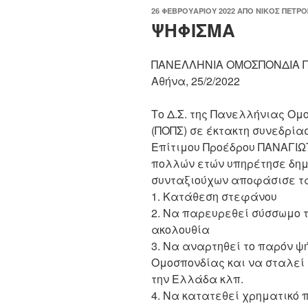
ΔΗΜΟΣΙΕΎΤΗΚΕ
26 ΦΕΒΡΟΥΑΡΊΟΥ 2022
ΑΠΌ
ΝΊΚΟΣ ΠΕΤΡ
ΣΤΙΣ
ΨΗΦΙΣΜΑ
ΠΑΝΕΛΛΗΝΙΑ ΟΜΟΣΠΟΝΔΙΑ 
Αθήνα, 25/2/2022
Τ
ο
Δ.Σ. της Πανελλήνιας Ομ
(ΠΟΠΣ) σε έκτακτη συνεδρία
Επίτιμου Προέδρου ΠΑΝΑΓΙ
πολλών
ετών
υπηρέτησε δημ
συνταξιούχων αποφάσισε τ
1.
Κατάθεση στεφάνου
2.
Ν
α
παρευρεθεί σύσσωμο το
ακολουθία
3.
Ν
α
αναρτηθεί το παρόν ψ
Ομοσπονδίας και να σταλεί
την Ελλάδα κλπ
.
4.
Ν
α
κατατεθεί χρηματικό 