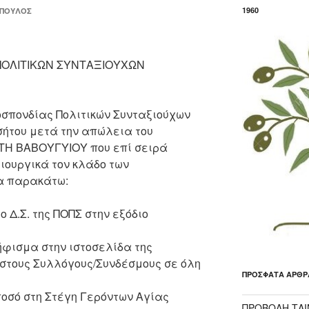
1960
ΌΠΟΥΛΟΣ
ΠΟΛΙΤΙΚΩΝ ΣΥΝΤΑΞΙΟΥΧΩΝ
οσπονδίας Πολιτικών Συνταξιούχων
σήτου μετά την απώλεια του
ΩΤΗ ΒΑΒΟΥΓΥΙΟΥ πο
υ
επί σειρά
ιουργικά τον κλάδο των
α παρακάτω:
 Δ.Σ. της
ΠΟΠΣ στην εξόδιο
ήφισμα στην ιστοσελίδα της
 στους Συλλόγους/Συνδέσμους σε όλη
ΠΡΌΣΦΑΤΑ ΆΡΘΡ
ποσό στη Στέγη Γερόντων Αγίας
ΠΡΟΒΟΛΗ ΤΑΙΝ