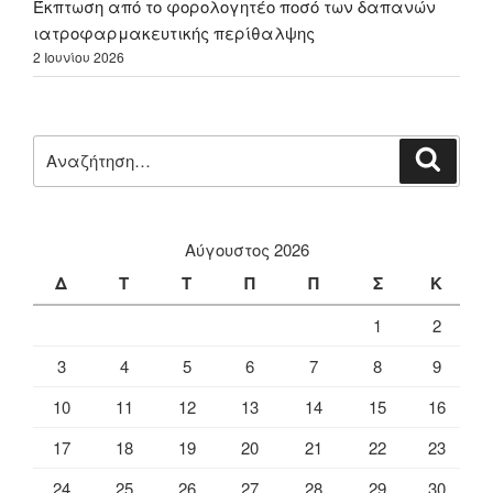
Έκπτωση από το φορολογητέο ποσό των δαπανών
ιατροφαρμακευτικής περίθαλψης
2 Ιουνίου 2026
Αναζήτηση
Αναζή
για:
Αύγουστος 2026
Δ
Τ
Τ
Π
Π
Σ
Κ
1
2
3
4
5
6
7
8
9
10
11
12
13
14
15
16
17
18
19
20
21
22
23
24
25
26
27
28
29
30