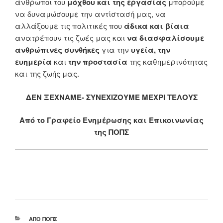
άνθρωποι του
μόχθου και της εργασίας
μπορούμε
να δυναμώσουμε την αντίστασή μας, να
αλλάξουμε τις πολιτικές που
άδικα και βίαια
ανατρέπουν τις ζωές μας και
να διασφαλίσουμε
ανθρώπινες συνθήκες
για την
υγεία, την
ευημερία
και
την προστασία
της καθημερινότητας
και της ζωής μας.
ΔΕΝ ΞΕΧΝΑΜΕ- ΣΥΝΕΧΙΖΟΥΜΕ ΜΕΧΡΙ ΤΕΛΟΥΣ
Από το Γραφείο Ενημέρωσης και Επικοινωνίας
της ΠΟΠΣ
ΚΑΤΗΓΟΡΊΕΣ
ΑΠΌ ΠΟΠΣ