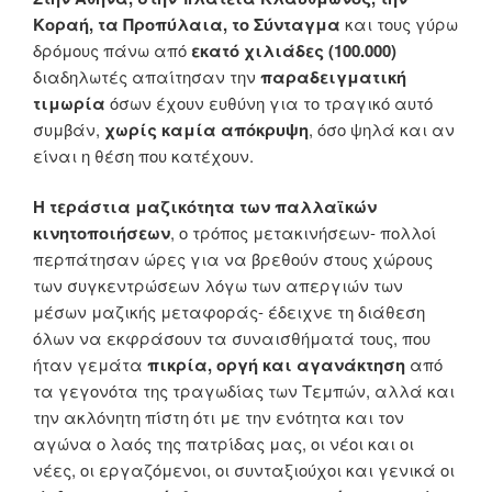
Κοραή, τα Προπύλαια, το Σύνταγμα
και τους γύρω
δρόμους πάνω από
εκατό χιλιάδες (100.000)
διαδηλωτές απαίτησαν την
παραδειγματική
τιμωρία
όσων έχουν ευθύνη για το τραγικό αυτό
συμβάν,
χωρίς καμία απόκρυψη
, όσο ψηλά και αν
είναι η θέση που κατέχουν.
Η τεράστια μαζικότητα των παλλαϊκών
κινητοποιήσεων
, ο τρόπος μετακινήσεων- πολλοί
περπάτησαν ώρες για να βρεθούν στους χώρους
των συγκεντρώσεων λόγω των απεργιών των
μέσων μαζικής μεταφοράς- έδειχνε τη διάθεση
όλων να εκφράσουν τα συναισθήματά τους, που
ήταν γεμάτα
πικρία, οργή και αγανάκτηση
από
τα γεγονότα της τραγωδίας των Τεμπών, αλλά και
την ακλόνητη πίστη ότι με την ενότητα και τον
αγώνα ο λαός της πατρίδας μας, οι νέοι και οι
νέες, οι εργαζόμενοι, οι συνταξιούχοι και γενικά οι