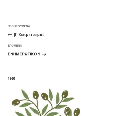
Πλοήγηση
Προηγούμενο
ΠΡΟΗΓΟΎΜΕΝΑ
άρθρων
άρθρο
β’ Χαιρετισμοί
Επόμενο
ΕΠΌΜΕΝΟ
άρθρο
ΕΝΗΜΕΡΩΤΙΚΟ 9
1960