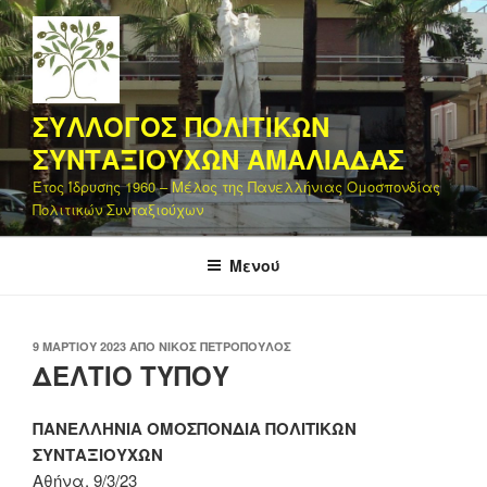
Μετάβαση
στο
περιεχόμενο
ΣΥΛΛΟΓΟΣ ΠΟΛΙΤΙΚΩΝ
ΣΥΝΤΑΞΙΟΥΧΩΝ ΑΜΑΛΙΑΔΑΣ
Έτος Ίδρυσης 1960 – Μέλος της Πανελλήνιας Ομοσπονδίας
Πολιτικών Συνταξιούχων
Μενού
ΔΗΜΟΣΙΕΎΤΗΚΕ
9 ΜΑΡΤΊΟΥ 2023
ΑΠΌ
ΝΊΚΟΣ ΠΕΤΡΌΠΟΥΛΟΣ
ΣΤΙΣ
ΔΕΛΤΙΟ ΤΥΠΟΥ
ΠΑΝΕΛΛΗΝΙΑ ΟΜΟΣΠΟΝΔΙΑ
ΠΟΛΙΤΙΚΩΝ
ΣΥΝΤΑΞΙΟΥΧΩΝ
Αθήνα, 9/3/23