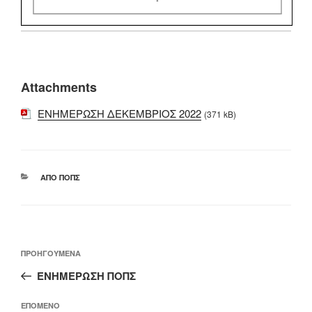
Attachments
ΕΝΗΜΕΡΩΣΗ ΔΕΚΕΜΒΡΙΟΣ 2022
(371 kB)
ΚΑΤΗΓΟΡΊΕΣ
ΑΠΌ ΠΟΠΣ
Πλοήγηση
Προηγούμενο
ΠΡΟΗΓΟΎΜΕΝΑ
άρθρων
άρθρο
ΕΝΗΜΕΡΩΣΗ ΠΟΠΣ
Επόμενο
ΕΠΌΜΕΝΟ