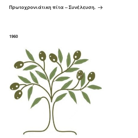
άρθρο
Πρωτοχρονιάτικη πίτα – Συνέλευση.
1960