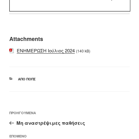
Attachments
ΕΝΗΜΕΡΩΣΗ Ιούλιος 2024
(140 kB)
ΚΑΤΗΓΟΡΊΕΣ
ΑΠΌ ΠΟΠΣ
Πλοήγηση
Προηγούμενο
ΠΡΟΗΓΟΎΜΕΝΑ
άρθρων
άρθρο
Μη αναστρέψιμες παθήσεις
Επόμενο
ΕΠΌΜΕΝΟ