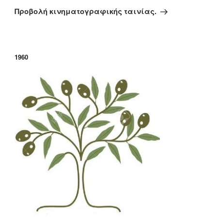
άρθρο
Προβολή κινηματογραφικής ταινίας.
1960