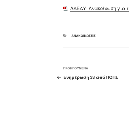
ΑΔΕΔΥ- Ανακοίνωση για τ
ΚΑΤΗΓΟΡΊΕΣ
ΑΝΑΚΟΙΝΏΣΕΙΣ
Πλοήγηση
Προηγούμενο
ΠΡΟΗΓΟΎΜΕΝΑ
άρθρων
άρθρο
Ενημερωση 33 από ΠΟΠΣ