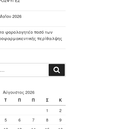
ΠΡΟΣΦΥΓΕΣ
αΐου 2026
το φορολογητέο ποσό των
ροφαρμακευτικής περίθαλψης
Αναζήτηση
Αύγουστος 2026
Τ
Π
Π
Σ
Κ
1
2
5
6
7
8
9