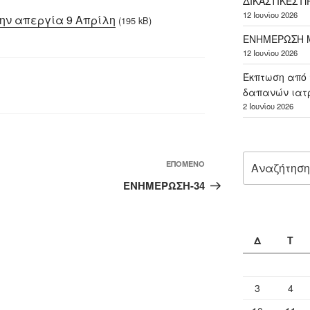
ΔΙΚΑΣΤΙΚΕΣ 
12 Ιουνίου 2026
ην απεργία 9 Απρίλη
(195 kB)
ΕΝΗΜΕΡΩΣΗ Μ
12 Ιουνίου 2026
Έκπτωση από 
δαπανών ιατ
2 Ιουνίου 2026
Αναζήτηση
Επόμενο
ΕΠΌΜΕΝΟ
για:
άρθρο
ΕΝΗΜΕΡΩΣΗ-34
Δ
Τ
3
4