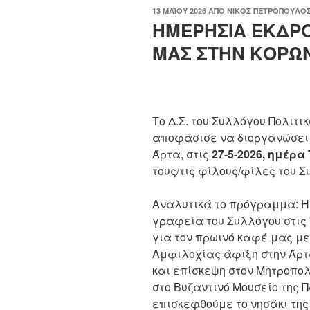
ΔΗΜΟΣΙΕΎΤΗΚΕ
13 ΜΑΪ́ΟΥ 2026
ΑΠΌ
ΝΊΚΟΣ ΠΕΤΡΌΠΟΥΛΟ
ΣΤΙΣ
ΗΜΕΡΗΣΙΑ ΕΚΔΡ
ΜΑΣ ΣΤΗΝ ΚΟΡΩ
Το Δ.Σ. του Συλλόγου Πολιτ
αποφάσισε να διοργανώσει 
Άρτα, στις
27-5-2026, ημέρα
τους/τις φίλους/φίλες του Σ
Αναλυτικά το πρόγραμμα: Η
γραφεία του Συλλόγου στις 
για τον πρωινό καφέ μας με
Αμφιλοχίας άφιξη στην Άρτα
και επίσκεψη στον Μητροπολ
στο Βυζαντινό Μουσείο της 
επισκεφθούμε το νησάκι της