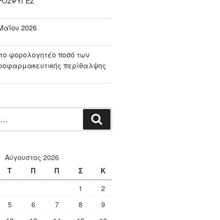
ΠΡΟΣΦΥΓΕΣ
αΐου 2026
το φορολογητέο ποσό των
ροφαρμακευτικής περίθαλψης
Αναζήτηση
Αύγουστος 2026
Τ
Π
Π
Σ
Κ
1
2
5
6
7
8
9