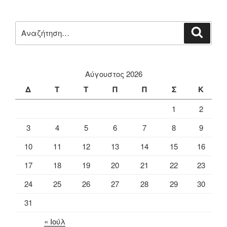
Αναζήτηση
Αναζή
για:
Αύγουστος 2026
Δ
Τ
Τ
Π
Π
Σ
Κ
1
2
3
4
5
6
7
8
9
10
11
12
13
14
15
16
17
18
19
20
21
22
23
24
25
26
27
28
29
30
31
« Ιούλ