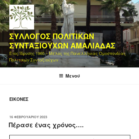
Μετάβαση
στο
περιεχόμενο
ΣΥΛΛΟΓΟΣ ΠΟΛΙΤΙΚΩΝ
ΣΥΝΤΑΞΙΟΥΧΩΝ ΑΜΑΛΙΑΔΑΣ
Έτος Ίδρυσης 1960 – Μέλος της Πανελλήνιας Ομοσπονδίας
Πολιτικών Συνταξιούχων
Μενού
ΕΙΚΌΝΕΣ
ΔΗΜΟΣΙΕΎΤΗΚΕ
16 ΦΕΒΡΟΥΑΡΊΟΥ 2023
ΣΤΙΣ
Πέρασε ένας χρόνος….