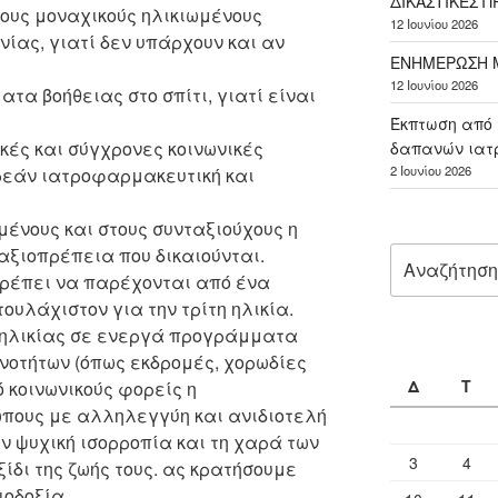
ΔΙΚΑΣΤΙΚΕΣ 
ους μοναχικούς ηλικιωμένους
12 Ιουνίου 2026
ίας, γιατί δεν υπάρχουν και αν
ΕΝΗΜΕΡΩΣΗ Μ
12 Ιουνίου 2026
τα βοήθειας στο σπίτι, γιατί είναι
Έκπτωση από 
ές και σύγχρονες κοινωνικές
δαπανών ιατ
2 Ιουνίου 2026
ρεάν ιατροφαρμακευτική και
μένους και στους συνταξιούχους η
 αξιοπρέπεια που δικαιούνται.
Αναζήτηση
για:
πρέπει να παρέχονται από ένα
τουλάχιστον για την τρίτη ηλικία.
ς ηλικίας σε ενεργά προγράμματα
νοτήτων (όπως εκδρομές, χορωδίες
Δ
Τ
 κοινωνικούς φορείς η
πους με αλληλεγγύη και ανιδιοτελή
 ψυχική ισορροπία και τη χαρά των
3
4
ίδι της ζωής τους. ας κρατήσουμε
ιοδοξία.