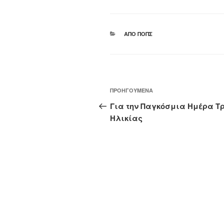
ΚΑΤΗΓΟΡΊΕΣ
ΑΠΌ ΠΟΠΣ
Πλοήγηση
Προηγούμενο
ΠΡΟΗΓΟΎΜΕΝΑ
άρθρων
άρθρο
Για την Παγκόσμια Ημέρα Τρ
Ηλικίας