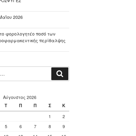
ΠΡΟΣΦΥΓΕΣ
αΐου 2026
το φορολογητέο ποσό των
ροφαρμακευτικής περίθαλψης
Αναζήτηση
Αύγουστος 2026
Τ
Π
Π
Σ
Κ
1
2
5
6
7
8
9