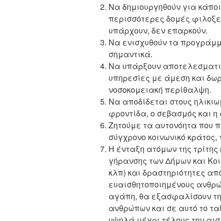
Να δημιουργηθούν για κάποι
περισσότερες δομές φιλοξεν
υπάρχουν, δεν επαρκούν.
Να ενισχυθούν τα προγράμμα
σημαντικά.
Να υπάρξουν αποτελεσματικ
υπηρεσίες με άμεση και δω
νοσοκομειακή περίθαλψη.
Να αποδίδεται στους ηλικιω
φροντίδα, ο σεβασμός και η
Ζητούμε τα αυτονόητα που 
σύγχρονο κοινωνικό κράτος, 
Η ένταξη ατόμων της τρίτη
γήρανσης των Δήμων και Κοι
κλπ) και δραστηριότητες από
ευαισθητοποιημένους ανθρώ
αγάπη, θα εξασφαλίσουν την
ανθρώπων και σε αυτό το ταξ
υψηλά μέχρι τέλους την αισ