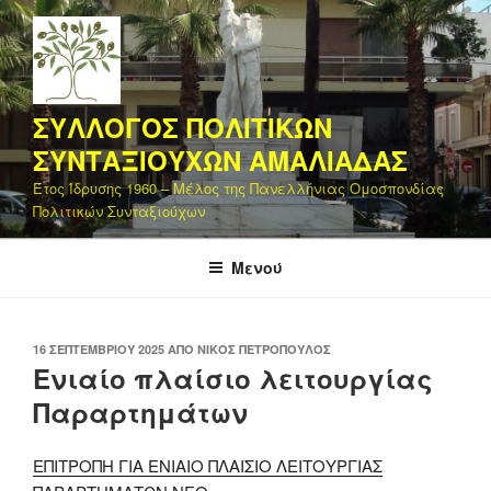
Μετάβαση
στο
περιεχόμενο
ΣΥΛΛΟΓΟΣ ΠΟΛΙΤΙΚΩΝ
ΣΥΝΤΑΞΙΟΥΧΩΝ ΑΜΑΛΙΑΔΑΣ
Έτος Ίδρυσης 1960 – Μέλος της Πανελλήνιας Ομοσπονδίας
Πολιτικών Συνταξιούχων
Μενού
ΔΗΜΟΣΙΕΎΤΗΚΕ
16 ΣΕΠΤΕΜΒΡΊΟΥ 2025
ΑΠΌ
ΝΊΚΟΣ ΠΕΤΡΌΠΟΥΛΟΣ
ΣΤΙΣ
Ενιαίο πλαίσιο λειτουργίας
Παραρτημάτων
ΕΠΙΤΡΟΠΗ ΓΙΑ ΕΝΙΑΙΟ ΠΛΑΙΣΙΟ ΛΕΙΤΟΥΡΓΙΑΣ