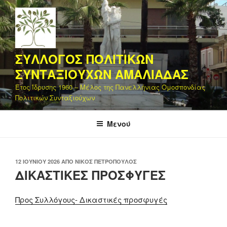
Μετάβαση
στο
περιεχόμενο
ΣΥΛΛΟΓΟΣ ΠΟΛΙΤΙΚΩΝ
ΣΥΝΤΑΞΙΟΥΧΩΝ ΑΜΑΛΙΑΔΑΣ
Έτος Ίδρυσης 1960 – Μέλος της Πανελλήνιας Ομοσπονδίας
Πολιτικών Συνταξιούχων
Μενού
ΔΗΜΟΣΙΕΎΤΗΚΕ
12 ΙΟΥΝΊΟΥ 2026
ΑΠΌ
ΝΊΚΟΣ ΠΕΤΡΌΠΟΥΛΟΣ
ΣΤΙΣ
ΔΙΚΑΣΤΙΚΕΣ ΠΡΟΣΦΥΓΕΣ
Προς Συλλόγους- Δικαστικές προσφυγές