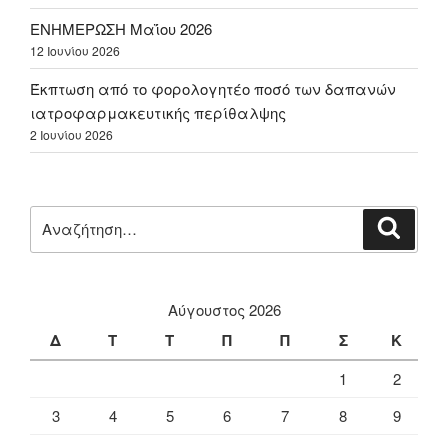
ΕΝΗΜΕΡΩΣΗ Μαΐου 2026
12 Ιουνίου 2026
Έκπτωση από το φορολογητέο ποσό των δαπανών
ιατροφαρμακευτικής περίθαλψης
2 Ιουνίου 2026
Αναζήτηση
Αναζή
για:
Αύγουστος 2026
Δ
Τ
Τ
Π
Π
Σ
Κ
1
2
3
4
5
6
7
8
9